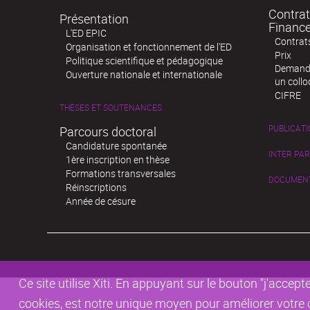
Contrat
Présentation
Financ
L'ED EPIC
Contrat
Organisation et fonctionnement de l'ED
Prix
Politique scientifique et pédagogique
Demande
Ouverture nationale et internationale
un coll
CIFRE
THÈSES ET SOUTENANCES
PUBLICAT
Parcours doctoral
Candidature spontanée
INTER PA
1ère inscription en thèse
Formations transversales
DOCUMENTS
Réinscriptions
Année de césure
Ce site utilise Xiti. En appuyant sur le bouton "j'acc
cookies, est notre unique moyen pour améliorer votre co