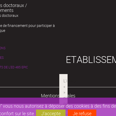
s doctoraux /
ements
s doctoraux
 de financement pour participer à
oque
IONS
ETABLISSE
RES
 DE L'ED 485 EPIC
Mentions légales
epte" vous nous autorisez à déposer des cookies à des fins 
nfort sur le site.
J'accepte
Je refuse