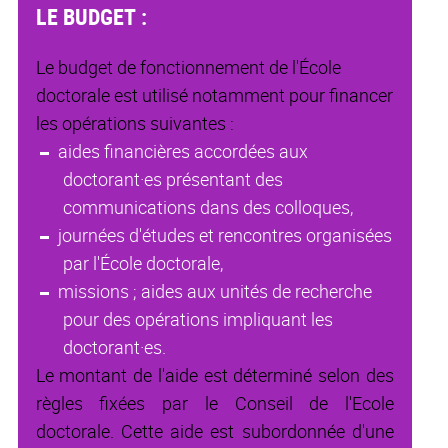
LE BUDGET :
Le budget de fonctionnement de l'École
doctorale est utilisé notamment pour financer
les opérations suivantes :
aides financières accordées aux
doctorant·es présentant des
communications dans des colloques,
journées d'études et rencontres organisées
par l'École doctorale,
missions ; aides aux unités de recherche
pour des opérations impliquant les
doctorant·es.
Le montant de l'aide est déterminé selon des
règles fixées par le Conseil de l'Ecole
doctorale. Cette aide est subordonnée d'une