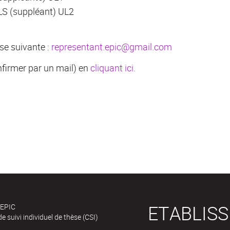
LS (suppléant) UL2
se suivante :
representant.epic@gmail.com
nfirmer par un mail) en
cliquant ici.
ETABLIS
 EPIC
e suivi individuel de thèse (CSI)