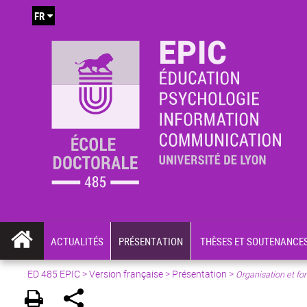
FR
ACTUALITÉS
PRÉSENTATION
THÈSES ET SOUTENANCE
ED 485 EPIC
>
Version française
> Présentation >
Organisation et fo