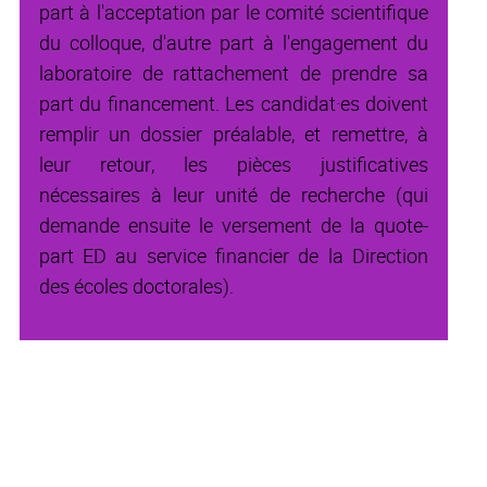
part à l'acceptation par le comité scientifique
du colloque, d'autre part à l'engagement du
laboratoire de rattachement de prendre sa
part du financement. Les candidat·es doivent
remplir un dossier préalable, et remettre, à
leur retour, les pièces justificatives
nécessaires à leur unité de recherche (qui
demande ensuite le versement de la quote-
part ED au service financier de la Direction
des écoles doctorales).