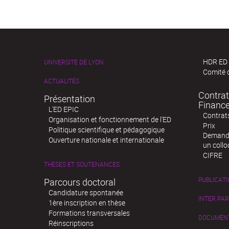
HDR ED
UNIVERSITÉ DE LYON
Comité d
ACTUALITÉS
Contrat
Présentation
Financ
L'ED EPIC
Contrat
Organisation et fonctionnement de l'ED
Prix
Politique scientifique et pédagogique
Demande
Ouverture nationale et internationale
un coll
CIFRE
THÈSES ET SOUTENANCES
PUBLICAT
Parcours doctoral
Candidature spontanée
INTER PA
1ère inscription en thèse
Formations transversales
DOCUMENTS
Réinscriptions