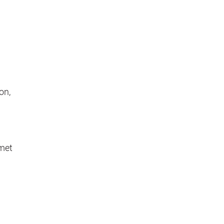
on,
smet