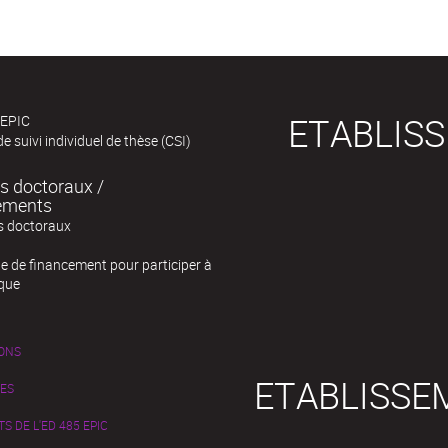
ETABLIS
 EPIC
e suivi individuel de thèse (CSI)
s doctoraux /
ements
s doctoraux
 de financement pour participer à
oque
IONS
ETABLISSE
RES
 DE L'ED 485 EPIC