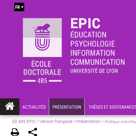
FR
ACTUALITÉS
PRÉSENTATION
THÈSES ET SOUTENANCE
ED 485 EPIC
>
Version française
> Présentation >
Politique scientif